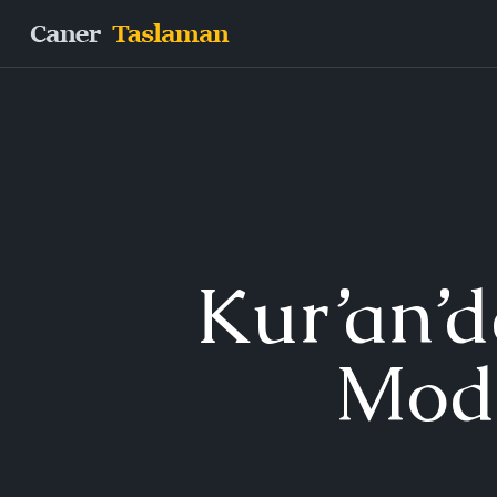
Kur’an’d
Mode