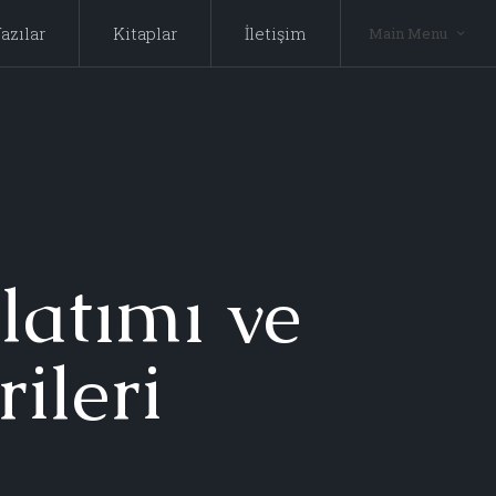
azılar
Kitaplar
İletişim
Main Menu
latımı ve
ileri