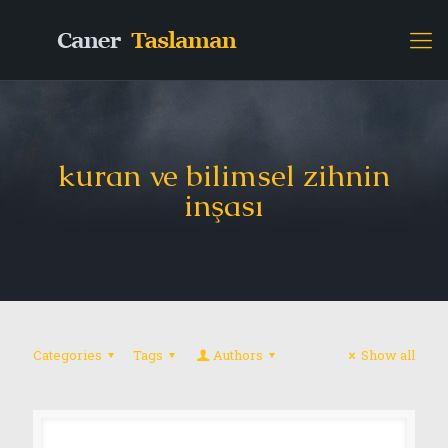
kuran ve bilimsel zihnin
inşası
Categories
Tags
Authors
Show all