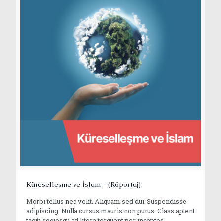
Küreselleşme ve İslam – (Röportaj)
Morbi tellus nec velit. Aliquam sed dui. Suspendisse
adipiscing. Nulla cursus mauris non purus. Class aptent
taciti sociosqu ad litora torquent per inceptos